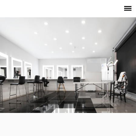
РАСПИСАНИЕ КЛАССОВ
О СТУДИИ
АРЕНДА ТВОРЧЕСКОГО ПРОСТРАНСТВА
УСЛУГИ КРАСОТЫ
КОНТАКТЫ
КУПИТЬ КИСТИ VALERIYA KUTSAN
WWW.KUTSANVALERIYA.COM