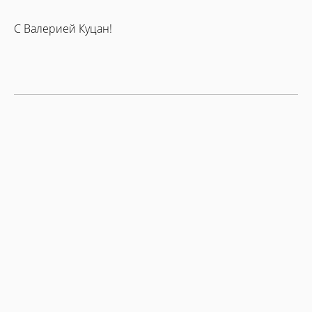
С Валерией Куцан!